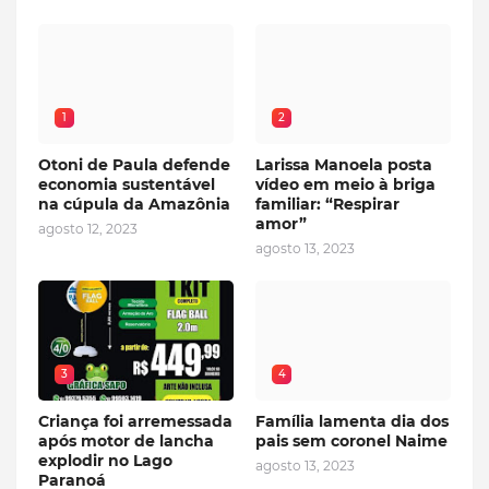
1
2
Otoni de Paula defende
Larissa Manoela posta
economia sustentável
vídeo em meio à briga
na cúpula da Amazônia
familiar: “Respirar
amor”
agosto 12, 2023
agosto 13, 2023
3
4
Criança foi arremessada
Família lamenta dia dos
após motor de lancha
pais sem coronel Naime
explodir no Lago
agosto 13, 2023
Paranoá