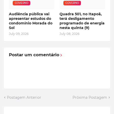
GOVERNO
GOVERNO
Audiência pública vai
Quadra 501, no Itapoã,
apresentar estudos do
terá desligamento
condomínio Morada do
programado de energia
Sol
nesta quinta (9)
July 09, 2026
July 08, 2026
Postar um comentário
Postagem Anterior
Próxima Postagem