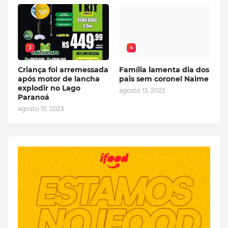
3
4
Criança foi arremessada
Família lamenta dia dos
após motor de lancha
pais sem coronel Naime
explodir no Lago
agosto 13, 2023
Paranoá
agosto 15, 2023