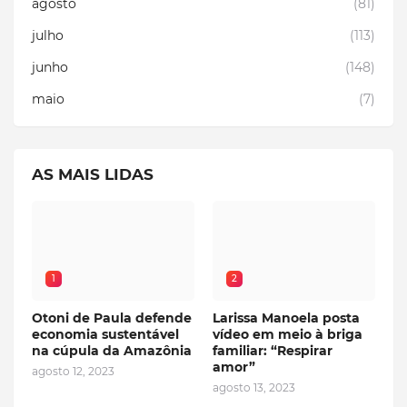
agosto
(81)
julho
(113)
junho
(148)
maio
(7)
AS MAIS LIDAS
1
2
Otoni de Paula defende
Larissa Manoela posta
economia sustentável
vídeo em meio à briga
na cúpula da Amazônia
familiar: “Respirar
amor”
agosto 12, 2023
agosto 13, 2023