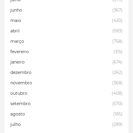
junho
(367)
maio
(420)
abril
(593)
março
(758)
fevereiro
(315)
janeiro
(674)
dezembro
(262)
novembro
(368)
outubro
(408)
setembro
(570)
agosto
(185)
julho
(289)