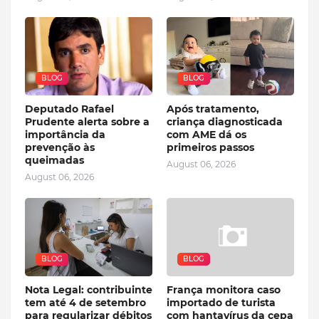
BLOG
BLOG
Deputado Rafael
Após tratamento,
Prudente alerta sobre a
criança diagnosticada
importância da
com AME dá os
prevenção às
primeiros passos
queimadas
August 06, 2026
August 06, 2026
BLOG
BLOG
Nota Legal: contribuinte
França monitora caso
tem até 4 de setembro
importado de turista
para regularizar débitos
com hantavírus da cepa