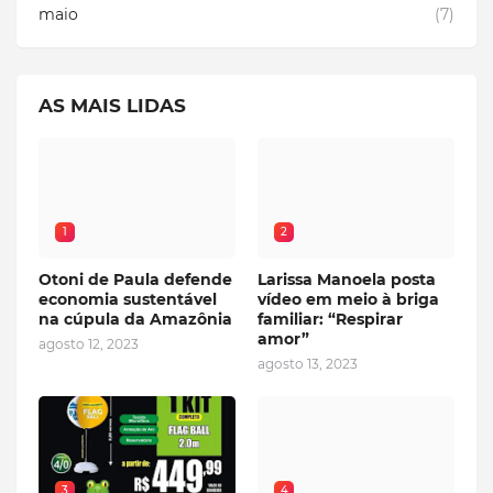
maio
(7)
AS MAIS LIDAS
1
2
Otoni de Paula defende
Larissa Manoela posta
economia sustentável
vídeo em meio à briga
na cúpula da Amazônia
familiar: “Respirar
amor”
agosto 12, 2023
agosto 13, 2023
3
4