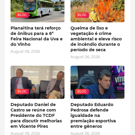
BLOG
BLOG
Planaltina terá reforço
Queima de lixo e
de ônibus para a 6ª
vegetação é crime
Feira Nacional da Uva e
ambiental e eleva risco
do Vinho
de incêndio durante o
período de seca
August 06, 2026
August 06, 2026
BLOG
BLOG
Deputado Daniel de
Deputado Eduardo
Castro se reúne com
Pedrosa defende
Presidente do TCDF
igualdade na
para discutir melhorias
premiação esportiva
em Vicente Pires
entre gêneros
August 06, 2026
August 06, 2026