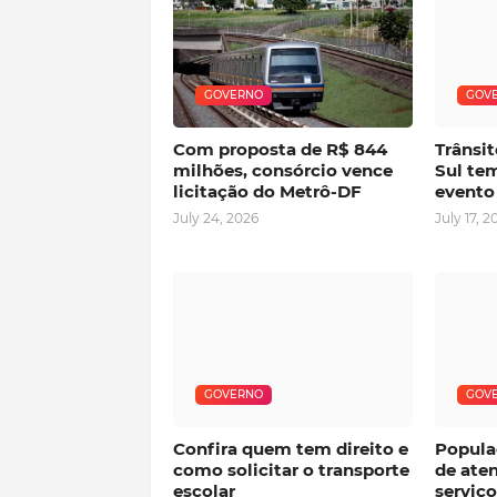
GOVERNO
GOV
Com proposta de R$ 844
Trânsit
milhões, consórcio vence
Sul tem
licitação do Metrô-DF
evento
July 24, 2026
July 17, 2
GOVERNO
GOV
Confira quem tem direito e
Popula
como solicitar o transporte
de ate
escolar
serviço