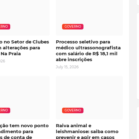
ERNO
GOVERNO
o no Setor de Clubes
Processo seletivo para
 alterações para
médico ultrassonografista
 Na Praia
com salário de R$ 18,1 mil
abre inscrições
026
July 15, 2026
ERNO
GOVERNO
ção tem novo ponto
Raiva animal e
ndimento para
leishmaniose: saiba como
s de conta de
prevenir e agir em casos