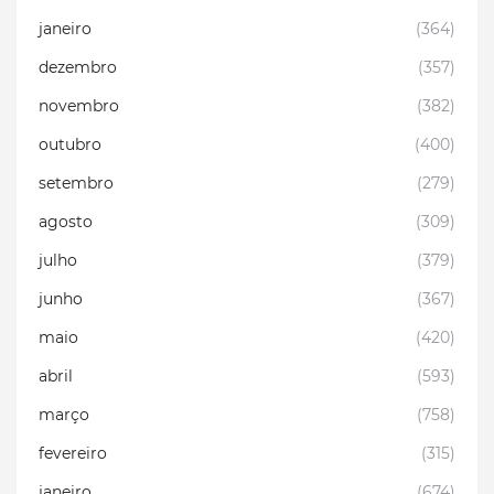
janeiro
(364)
dezembro
(357)
novembro
(382)
outubro
(400)
setembro
(279)
agosto
(309)
julho
(379)
junho
(367)
maio
(420)
abril
(593)
março
(758)
fevereiro
(315)
janeiro
(674)