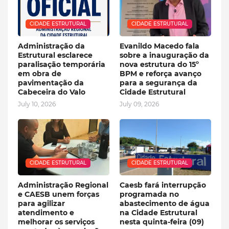
CIDADE ESTRUTURAL
CIDADE ESTRUTURAL
Administração da
Evanildo Macedo fala
Estrutural esclarece
sobre a inauguração da
paralisação temporária
nova estrutura do 15º
em obra de
BPM e reforça avanço
pavimentação da
para a segurança da
Cabeceira do Valo
Cidade Estrutural
July 10, 2026
July 09, 2026
CIDADE ESTRUTURAL
CIDADE ESTRUTURAL
Administração Regional
Caesb fará interrupção
e CAESB unem forças
programada no
para agilizar
abastecimento de água
atendimento e
na Cidade Estrutural
melhorar os serviços
nesta quinta-feira (09)