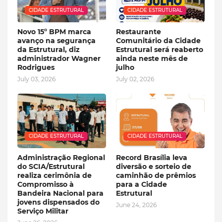
CIDADE ESTRUTURAL
CIDADE ESTRUTURAL
Novo 15º BPM marca
Restaurante
avanço na segurança
Comunitário da Cidade
da Estrutural, diz
Estrutural será reaberto
administrador Wagner
ainda neste mês de
Rodrigues
julho
July 03, 2026
July 02, 2026
CIDADE ESTRUTURAL
CIDADE ESTRUTURAL
Administração Regional
Record Brasília leva
do SCIA/Estrutural
diversão e sorteio de
realiza cerimônia de
caminhão de prêmios
Compromisso à
para a Cidade
Bandeira Nacional para
Estrutural
jovens dispensados do
June 24, 2026
Serviço Militar