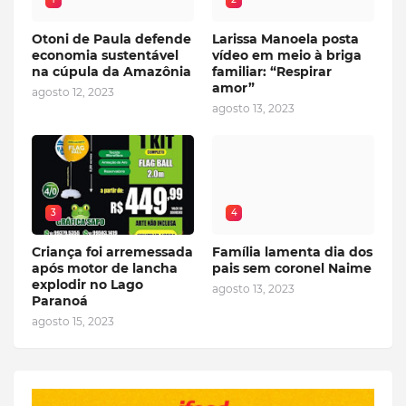
Otoni de Paula defende
Larissa Manoela posta
economia sustentável
vídeo em meio à briga
na cúpula da Amazônia
familiar: “Respirar
amor”
agosto 12, 2023
agosto 13, 2023
3
4
Criança foi arremessada
Família lamenta dia dos
após motor de lancha
pais sem coronel Naime
explodir no Lago
agosto 13, 2023
Paranoá
agosto 15, 2023