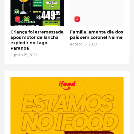
3
4
Criança foi arremessada
Família lamenta dia dos
após motor de lancha
pais sem coronel Naime
explodir no Lago
agosto 13, 2023
Paranoá
agosto 15, 2023