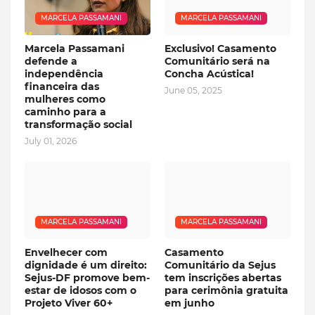
MARCELA PASSAMANI
MARCELA PASSAMANI
Marcela Passamani
Exclusivo! Casamento
defende a
Comunitário será na
independência
Concha Acústica!
financeira das
June 05, 2025
mulheres como
caminho para a
transformação social
July 01, 2026
MARCELA PASSAMANI
MARCELA PASSAMANI
Envelhecer com
Casamento
dignidade é um direito:
Comunitário da Sejus
Sejus-DF promove bem-
tem inscrições abertas
estar de idosos com o
para cerimônia gratuita
Projeto Viver 60+
em junho