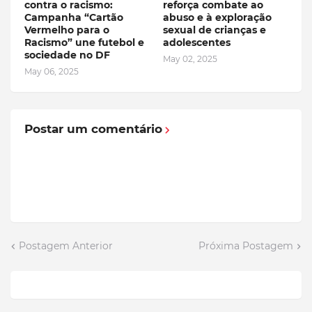
contra o racismo:
reforça combate ao
Campanha “Cartão
abuso e à exploração
Vermelho para o
sexual de crianças e
Racismo” une futebol e
adolescentes
sociedade no DF
May 02, 2025
May 06, 2025
Postar um comentário
Postagem Anterior
Próxima Postagem