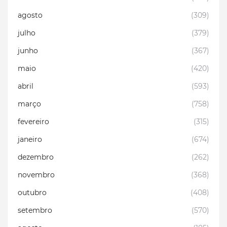
agosto
(309)
julho
(379)
junho
(367)
maio
(420)
abril
(593)
março
(758)
fevereiro
(315)
janeiro
(674)
dezembro
(262)
novembro
(368)
outubro
(408)
setembro
(570)