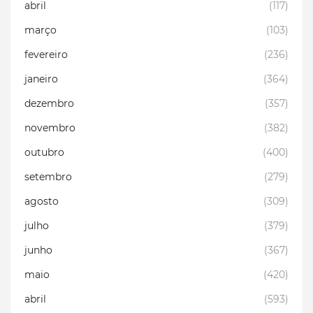
abril
(117)
março
(103)
fevereiro
(236)
janeiro
(364)
dezembro
(357)
novembro
(382)
outubro
(400)
setembro
(279)
agosto
(309)
julho
(379)
junho
(367)
maio
(420)
abril
(593)