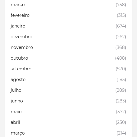
março
(758)
fevereiro
(315)
janeiro
(674)
dezembro
(262)
novembro
(368)
outubro
(408)
setembro
(570)
agosto
(185)
julho
(289)
junho
(283)
maio
(372)
abril
(250)
março
(214)