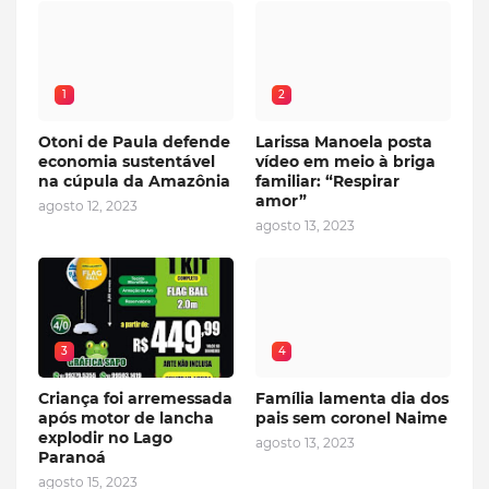
1
2
Otoni de Paula defende
Larissa Manoela posta
economia sustentável
vídeo em meio à briga
na cúpula da Amazônia
familiar: “Respirar
amor”
agosto 12, 2023
agosto 13, 2023
3
4
Criança foi arremessada
Família lamenta dia dos
após motor de lancha
pais sem coronel Naime
explodir no Lago
agosto 13, 2023
Paranoá
agosto 15, 2023