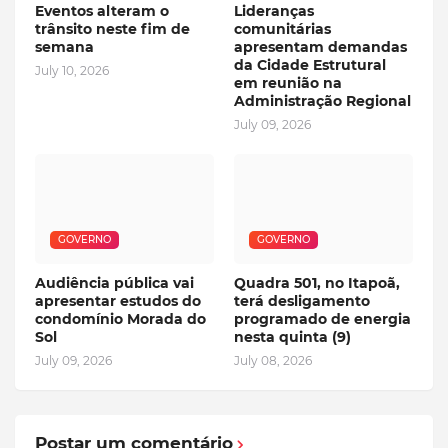
Eventos alteram o
Lideranças
trânsito neste fim de
comunitárias
semana
apresentam demandas
da Cidade Estrutural
July 10, 2026
em reunião na
Administração Regional
July 09, 2026
GOVERNO
GOVERNO
Audiência pública vai
Quadra 501, no Itapoã,
apresentar estudos do
terá desligamento
condomínio Morada do
programado de energia
Sol
nesta quinta (9)
July 09, 2026
July 08, 2026
Postar um comentário