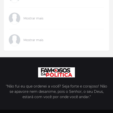
Mostrar mais
Mostrar mais
"Não fui eu que ordenei a você? Seja forte e corajoso! Não
se apavore nem desanime, pois o Senhor, o seu Deus,
estará com você por onde você andar."