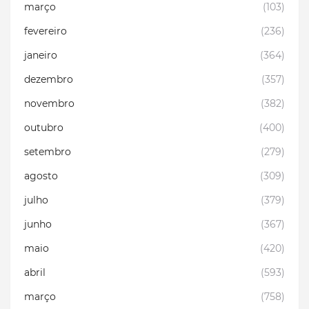
março
(103)
fevereiro
(236)
janeiro
(364)
dezembro
(357)
novembro
(382)
outubro
(400)
setembro
(279)
agosto
(309)
julho
(379)
junho
(367)
maio
(420)
abril
(593)
março
(758)