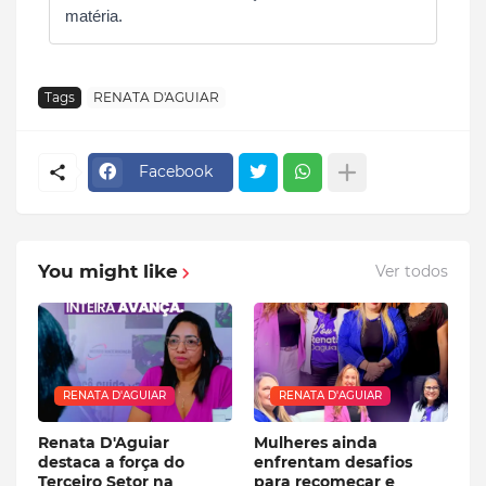
matéria.
Tags
RENATA D'AGUIAR
Facebook
You might like
Ver todos
RENATA D'AGUIAR
RENATA D'AGUIAR
Renata D'Aguiar
Mulheres ainda
destaca a força do
enfrentam desafios
Terceiro Setor na
para recomeçar e