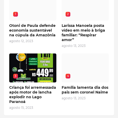
1
2
Otoni de Paula defende
Larissa Manoela posta
economia sustentável
vídeo em meio à briga
na cúpula da Amazônia
familiar: “Respirar
amor”
agosto 12, 2023
agosto 13, 2023
3
4
Criança foi arremessada
Família lamenta dia dos
após motor de lancha
pais sem coronel Naime
explodir no Lago
agosto 13, 2023
Paranoá
agosto 15, 2023