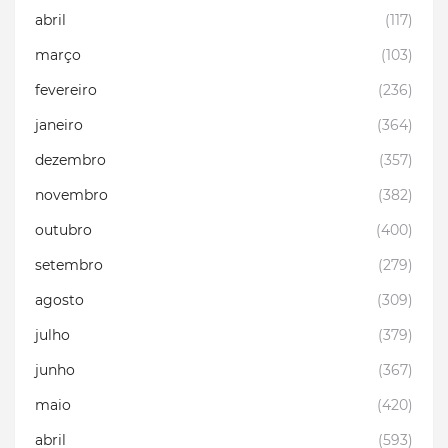
abril
(117)
março
(103)
fevereiro
(236)
janeiro
(364)
dezembro
(357)
novembro
(382)
outubro
(400)
setembro
(279)
agosto
(309)
julho
(379)
junho
(367)
maio
(420)
abril
(593)