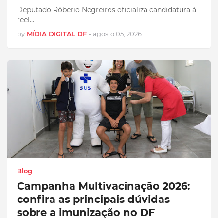
Deputado Róberio Negreiros oficializa candidatura à
reel…
by
MÍDIA DIGITAL DF
-
agosto 05, 2026
Blog
Campanha Multivacinação 2026:
confira as principais dúvidas
sobre a imunização no DF