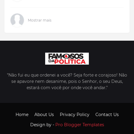
Mostrar mais
"Não fui eu que ordenei a você? Seja forte e corajoso! Não
se apavore nem desanime, pois o Senhor, o seu Deus,
estará com você por onde você andar."
Home
About Us
Privacy Policy
Contact Us
Design by -
Pro Blogger Templates