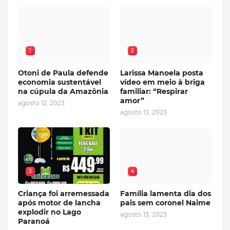
1
2
Otoni de Paula defende
Larissa Manoela posta
economia sustentável
vídeo em meio à briga
na cúpula da Amazônia
familiar: “Respirar
amor”
agosto 12, 2023
agosto 13, 2023
3
4
Criança foi arremessada
Família lamenta dia dos
após motor de lancha
pais sem coronel Naime
explodir no Lago
agosto 13, 2023
Paranoá