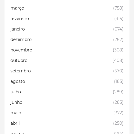
março
(758)
fevereiro
(315)
janeiro
(674)
dezembro
(262)
novembro
(368)
outubro
(408)
setembro
(570)
agosto
(185)
julho
(289)
junho
(283)
maio
(372)
abril
(250)
março
(214)