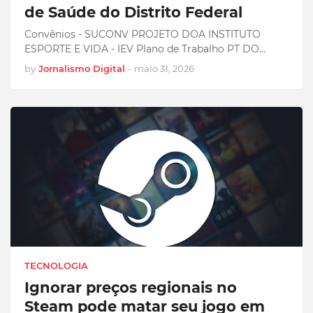
de Saúde do Distrito Federal
Convênios - SUCONV PROJETO DOA INSTITUTO
ESPORTE E VIDA - IEV Plano de Trabalho PT DO…
by
Jornalismo Digital
-
maio 31, 2026
TECNOLOGIA
Ignorar preços regionais no
Steam pode matar seu jogo em