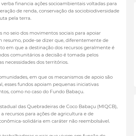
A verba financia ações socioambientais voltadas para
geração de renda, conservação da sociobiodiversidade
uta pela terra.
s no seio dos movimentos sociais para apoiar
Em resumo, pode-se dizer que, diferentemente de
to em que a destinação dos recursos geralmente é
undos comunitários a decisão é tomada pelos
s necessidades dos territórios.
comunidades, em que os mecanismos de apoio são
al, esses fundos apoiam pequenas iniciativas
ntos, como no caso do Fundo Babaçu.
estadual das Quebradeiras de Coco Babaçu (MIQCB),
a recursos para ações de agricultura e de
conômica-solidária em caráter não reembolsável.
 trabalhadoras rurais que vivem em função do