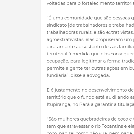
voltadas para o fortalecimento territoria
“É uma comunidade que são pessoas 
sindicato [de trabalhadores e trabalhado
trabalhadoras rurais, e são extrativistas
agroextrativistas, elas propuseram um 
diretamente ao sustento dessas famíl
territorial à medida que elas conseguem 
ocupação, para legitimar a forma tradici
permite a gente ter outras ações em bus
fundiária”, disse a advogada.
E é justamente no desenvolvimento de
território que o fundo está auxiliando
Itupiranga, no Pará a garantir a titulaçã
“São mulheres quebradeiras de coco e t
tem que atravessar o rio Tocantins e e
coco, não sei como não vira, nem nada,