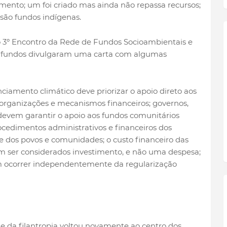
mento; um foi criado mas ainda não repassa recursos;
 são fundos indígenas.
o 3º Encontro da Rede de Fundos Socioambientais e
os fundos divulgaram uma carta com algumas
nciamento climático deve priorizar o apoio direto aos
 organizações e mecanismos financeiros; governos,
 devem garantir o apoio aos fundos comunitários
cedimentos administrativos e financeiros dos
 dos povos e comunidades; o custo financeiro das
 ser considerados investimento, e não uma despesa;
 ocorrer independentemente da regularização
 da filantropia voltou novamente ao centro dos