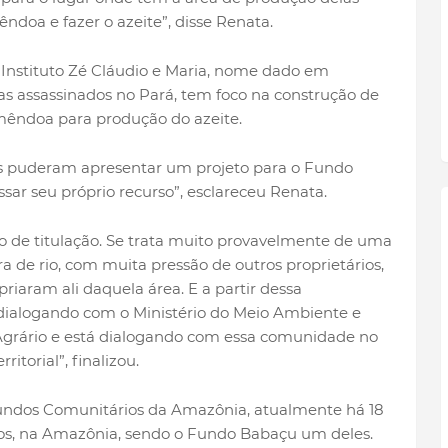
ndoa e fazer o azeite”, disse Renata.
 Instituto Zé Cláudio e Maria, nome dado em
 assassinados no Pará, tem foco na construção de
êndoa para produção do azeite.
es puderam apresentar um projeto para o Fundo
r seu próprio recurso”, esclareceu Renata.
 de titulação. Se trata muito provavelmente de uma
ra de rio, com muita pressão de outros proprietários,
riaram ali daquela área. E a partir dessa
dialogando com o Ministério do Meio Ambiente e
Agrário e está dialogando com essa comunidade no
itorial”, finalizou.
undos Comunitários da Amazônia, atualmente há 18
tos, na Amazônia, sendo o Fundo Babaçu um deles.