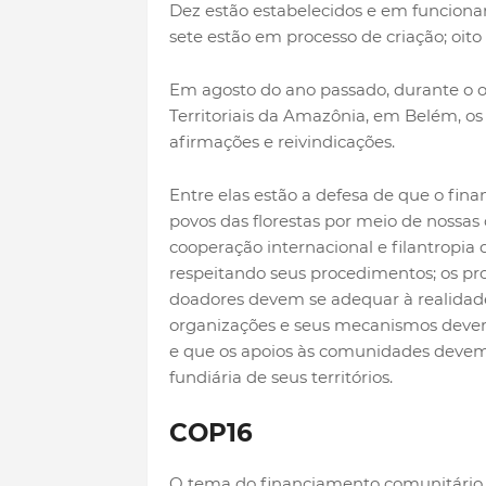
Dez estão estabelecidos e em funciona
sete estão em processo de criação; oito
Em agosto do ano passado, durante o 
Territoriais da Amazônia, em Belém, 
afirmações e reivindicações.
Entre elas estão a defesa de que o fina
povos das florestas por meio de nossas
cooperação internacional e filantropia
respeitando seus procedimentos; os pro
doadores devem se adequar à realidade
organizações e seus mecanismos devem
e que os apoios às comunidades devem
fundiária de seus territórios.
COP16
O tema do financiamento comunitário e