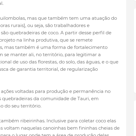
l.
quilombolas, mas que também tem uma atuação do
ras rurais], ou seja, são trabalhadores e
, são quebradeiras de coco. A partir desse perfil de
projeto na linha produtiva, que se remete
ias, mas também é uma forma de fortalecimento
se manter ali, no território, para legitimar a
onal de uso das florestas, do solo, das águas, e o que
ca de garantia territorial, de regularização
 ações voltadas para produção e permanência no
 as quebradeiras da comunidade de Tauri, em
o do seu território.
ambém ribeirinhas. Inclusive para coletar coco elas
las voltam naquelas canoinhas bem fininhas cheias de
 para o lugar onde tem a área de produção delas