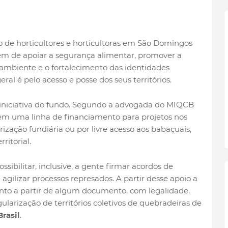
o de horticultores e horticultoras em São Domingos
além de apoiar a segurança alimentar, promover a
 ambiente e o fortalecimento das identidades
geral é pelo acesso e posse dos seus territórios.
a iniciativa do fundo. Segundo a advogada do MIQCB
em uma linha de financiamento para projetos nos
rização fundiária ou por livre acesso aos babaçuais,
ritorial.
ssibilitar, inclusive, a gente firmar acordos de
gilizar processos represados. A partir desse apoio a
nto a partir de algum documento, com legalidade,
gularização de territórios coletivos de quebradeiras de
rasil
.