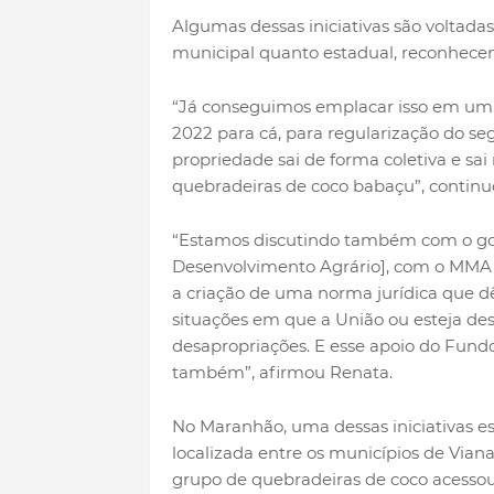
Algumas dessas iniciativas são voltada
municipal quanto estadual, reconhecendo
“Já conseguimos emplacar isso em uma 
2022 para cá, para regularização do segu
propriedade sai de forma coletiva e sa
quebradeiras de coco babaçu”, continu
“Estamos discutindo também com o gov
Desenvolvimento Agrário], com o MMA 
a criação de uma norma jurídica que d
situações em que a União ou esteja des
desapropriações. E esse apoio do Fundo
também”, afirmou Renata.
No Maranhão, uma dessas iniciativas e
localizada entre os municípios de Vian
grupo de quebradeiras de coco acessou